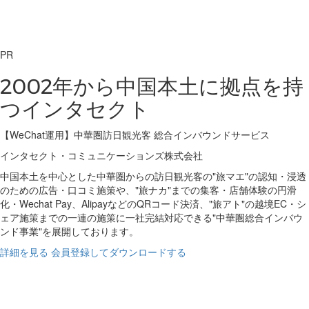
PR
2002年から中国本土に拠点を持
つインタセクト
【WeChat運用】中華圏訪日観光客 総合インバウンドサービス
インタセクト・コミュニケーションズ株式会社
中国本土を中心とした中華圏からの訪日観光客の"旅マエ"の認知・浸透
のための広告・口コミ施策や、"旅ナカ"までの集客・店舗体験の円滑
化・Wechat Pay、AlipayなどのQRコード決済、"旅アト"の越境EC・シ
ェア施策までの一連の施策に一社完結対応できる"中華圏総合インバウ
ンド事業"を展開しております。
詳細を見る
会員登録してダウンロードする