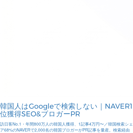
韓国人はGoogleで検索しない｜NAVER1
位獲得SEO&ブロガーPR
訪日客No.1・年間800万人の韓国人獲得、1記事4万円〜／韓国検索シェ
ア68%のNAVERで2,000名の韓国ブロガーがPR記事を量産。検索経由