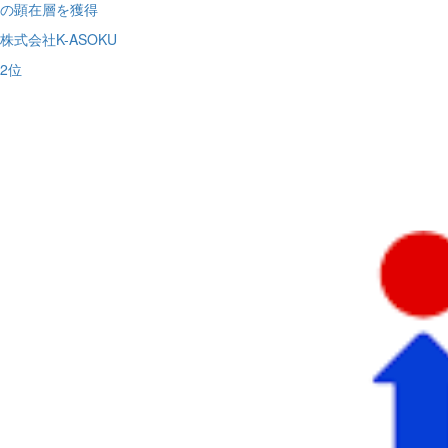
の顕在層を獲得
株式会社K-ASOKU
2
位