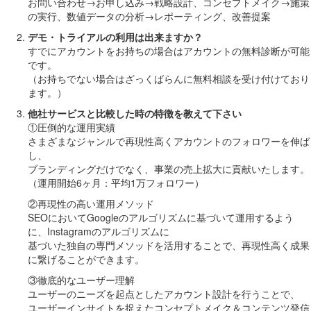
お問い合わせ→お申し込み→戦略設計、コンセプトメイク→施策
の実行、数値データの分析→レポーティング、改善提案
デモ・トライアルの利用は出来ますか？
すでにアカウントをお持ちの場合はアカウントの無料診断が可能
です。
（お持ちでない場合はざっくばらんに無料相談を受け付けており
ます。）
他社サービスと比較した時の特徴を教えて下さい
①圧倒的な運用実績
さまざまなジャンルで再現性高くアカウントのフォロワーを伸ば
し、
ブランディングだけでなく、事業の売上拡大に貢献いたします。
（運用開始6ヶ月：平均1万フォロワー）
②再現性の高い運用メソッド
SEOにおいてGoogleのアルゴリズムに基づいて運用するよう
に、Instagramのアルゴリズムに
基づいた独自の専門メソッドを活用することで、再現性高く成果
に繋げることができます。
③徹底的なユーザー理解
ユーザーのニーズを起点としたアカウント設計を行うことで、
ユーザーインサイトを捉えたコンセプトメイク＆コンテンツ発信