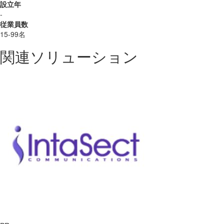
設立年
-
従業員数
15-99名
関連ソリューション