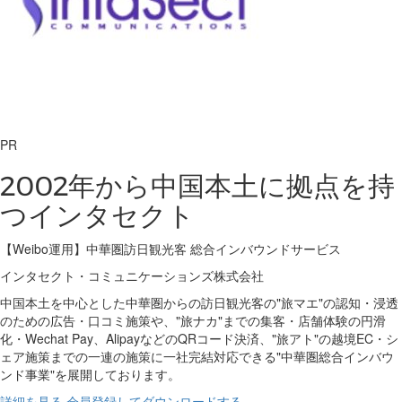
PR
2002年から中国本土に拠点を持
つインタセクト
【Weibo運用】中華圏訪日観光客 総合インバウンドサービス
インタセクト・コミュニケーションズ株式会社
中国本土を中心とした中華圏からの訪日観光客の"旅マエ"の認知・浸透
のための広告・口コミ施策や、"旅ナカ"までの集客・店舗体験の円滑
化・Wechat Pay、AlipayなどのQRコード決済、"旅アト"の越境EC・シ
ェア施策までの一連の施策に一社完結対応できる"中華圏総合インバウ
ンド事業"を展開しております。
詳細を見る
会員登録してダウンロードする