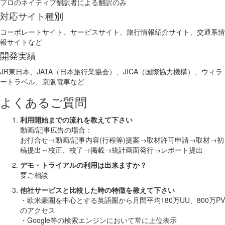
プロのネイティブ翻訳者による翻訳のみ
対応サイト種別
コーポレートサイト、サービスサイト、旅行情報紹介サイト、交通系情
報サイトなど
開発実績
JR東日本、JATA（日本旅行業協会）、JICA（国際協力機構）、ウィラ
ートラベル、京阪電車など
よくあるご質問
利用開始までの流れを教えて下さい
動画/記事広告の場合：
お打合せ→動画/記事内容(行程等)提案→取材許可申請→取材→初
稿提出～校正、校了→掲載→統計画面発行→レポート提出
デモ・トライアルの利用は出来ますか？
要ご相談
他社サービスと比較した時の特徴を教えて下さい
・欧米豪圏を中心とする英語圏から月間平均180万UU、800万PV
のアクセス
・Google等の検索エンジンにおいて常に上位表示