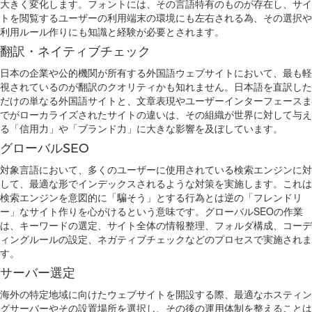
大きく変化します。フォントには、その言語特有のものが存在し、サイ
トを閲覧するユーザーの利用端末の環境にも左右される為、その選択や
利用ルール作りにも知識と経験が必要とされます。
翻訳・ネイティブチェック
日本の企業や公的機関が所有する外国語ウェブサイトにおいて、最も軽
視されているのが翻訳のクオリティかも知れません。日本語を直訳した
だけの単なる外国語サイトと、文章表現やユーザーインターフェースま
でがローカライズされたサイトの違いは、その組織が世界に対して与え
る「信用力」や「ブランド力」に大きな影響を及ぼしています。
グローバルSEO
対象言語において、多くのユーザーに使用されている検索エンジンに対
して、最適な形でインデックスされるような対策を実施します。これは
検索エンジンを意図的に「騙そう」とする行為とは逆の「フレンドリ
ー」なサイト作りを心がけるという意味です。グローバルSEOの作業
は、キーワードの選定、サイト全体の情報整理、フォルダ構成、コーデ
ィングルールの設定、ネガティブチェックなどのプロセスで実施されま
す。
サーバー選定
海外の特定地域に向けたウェブサイトを開設する際、最適なホスティン
グサーバーやその設置場所を選択し、その後の運用体制を整えることは