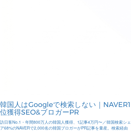
韓国人はGoogleで検索しない｜NAVER1
位獲得SEO&ブロガーPR
訪日客No.1・年間800万人の韓国人獲得、1記事4万円〜／韓国検索シェ
ア68%のNAVERで2,000名の韓国ブロガーがPR記事を量産。検索経由