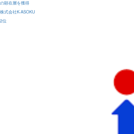
の顕在層を獲得
株式会社K-ASOKU
2
位