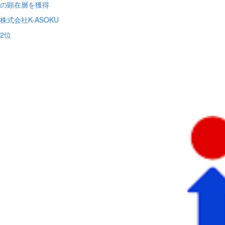
の顕在層を獲得
株式会社K-ASOKU
2
位