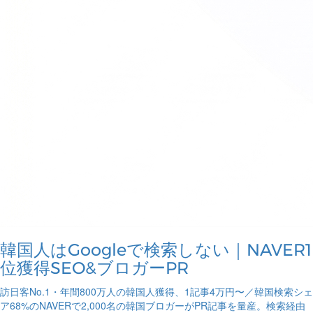
韓国人はGoogleで検索しない｜NAVER1
位獲得SEO&ブロガーPR
訪日客No.1・年間800万人の韓国人獲得、1記事4万円〜／韓国検索シェ
ア68%のNAVERで2,000名の韓国ブロガーがPR記事を量産。検索経由