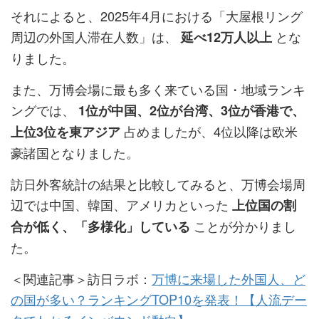
それによると、2025年4月における「大屋根リング
周辺の外国人滞在人数」は、
とな
延べ12万人以上
りました。
また、万博会場に最も多く来ている国・地域ランキ
ングでは、
1位が中国、2位が台湾、3位が香港で、
占めましたが、4位以降は欧米
上位3位を東アジア
豪諸国となりました。
訪日外客統計の結果と比較してみると、万博会場周
辺では中国、韓国、アメリカといった
上位国の割
ことが分かりまし
合が低く、「多様化」している
た。
＜関連記事＞訪日ラボ：
万博に来場した外国人、ど
の国が多い？ランキングTOP10を発表！【人流デー