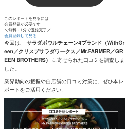
このレポートを見るには
会員登録が必要です
＼無料・1分で登録完了／
会員登録して見る
今回は、
サラダボウルチェーン4ブランド（WithGr
een／クリスプサラダワークス／Mr.FARMER／GR
に寄せられた口コミを調査しま
EEN BROTHERS）
した。
業界動向の把握や自店舗の口コミ対策に、ぜひ本レ
ポートをご活用ください。