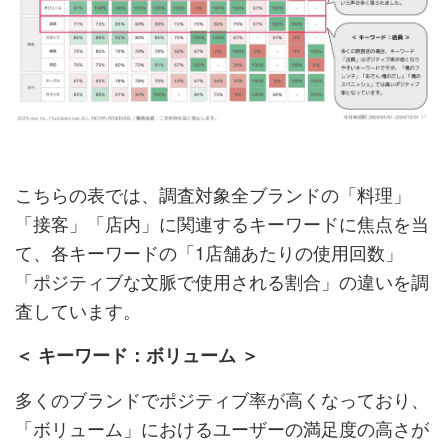
こちらの表では、調査対象全ブランドの「料理」
「接客」「店内」に関連するキーワードに焦点を当
て、各キーワードの「1店舗あたりの使用回数」
「ポジティブな文脈で使用される割合」の違いを調
査しています。
＜ キーワード：ボリューム ＞
多くのブランドでポジティブ率が高くなっており、
「ボリューム」におけるユーザーの満足度の高さが