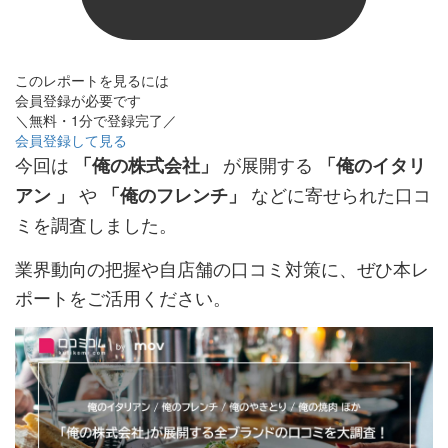
このレポートを見るには
会員登録が必要です
＼無料・1分で登録完了／
会員登録して見る
今回は
が展開する
「俺の株式会社」
「俺のイタリ
や
などに寄せられた口コ
アン 」
「俺のフレンチ」
ミを調査しました。
業界動向の把握や自店舗の口コミ対策に、ぜひ本レ
ポートをご活用ください。