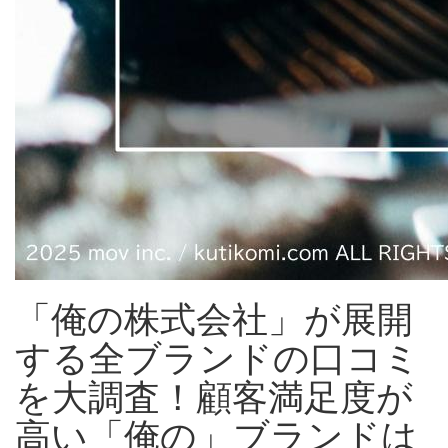
「俺の株式会社」が展開
する全ブランドの口コミ
を大調査！顧客満足度が
高い「俺の」ブランドは