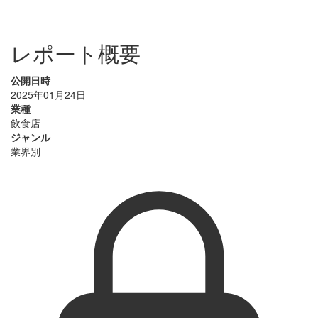
レポート概要
公開日時
2025年01月24日
業種
飲食店
ジャンル
業界別