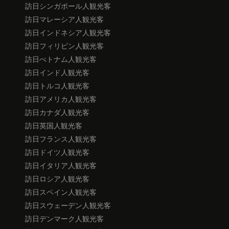
訪日シンガポール人観光客
訪日マレーシア人観光客
訪日インドネシア人観光客
訪日フィリピン人観光客
訪日べトナム人観光客
訪日インド人観光客
訪日トルコ人観光客
訪日アメリカ人観光客
訪日カナダ人観光客
訪日英国人観光客
訪日フランス人観光客
訪日ドイツ人観光客
訪日イタリア人観光客
訪日ロシア人観光客
訪日スペイン人観光客
訪日スウェーデン人観光客
訪日デンマーク人観光客