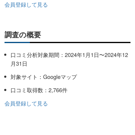
会員登録して見る
調査の概要
口コミ分析対象期間：2024年1月1日〜2024年12
月31日
対象サイト：Googleマップ
口コミ取得数：2,766件
会員登録して見る