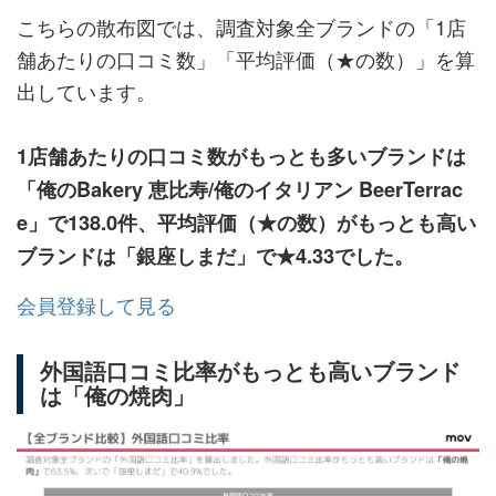
こちらの散布図では、調査対象全ブランドの「1店
舗あたりの口コミ数」「平均評価（★の数）」を算
出しています。
1店舗あたりの口コミ数がもっとも多いブランドは
「俺のBakery 恵比寿/俺のイタリアン BeerTerrac
e」で138.0件、平均評価（★の数）がもっとも高い
ブランドは「銀座しまだ」で★4.33でした。
会員登録して見る
外国語口コミ比率がもっとも高いブランド
は「俺の焼肉」