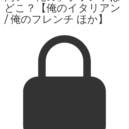
どこ？【俺のイタリアン
/ 俺のフレンチ ほか】