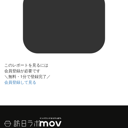
このレポートを見るには
会員登録が必要です
＼無料・1分で登録完了／
会員登録して見る