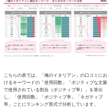
こちらの表では、「俺のイタリアン」の口コミにお
けるキーワードの「使用回数」「ポジティブな文脈
で使用されている割合（ポジティブ率）」を算出
し、「使用回数」「ポジティブ率」「ネガティブ
率」ごとにランキング形式で分析しています。