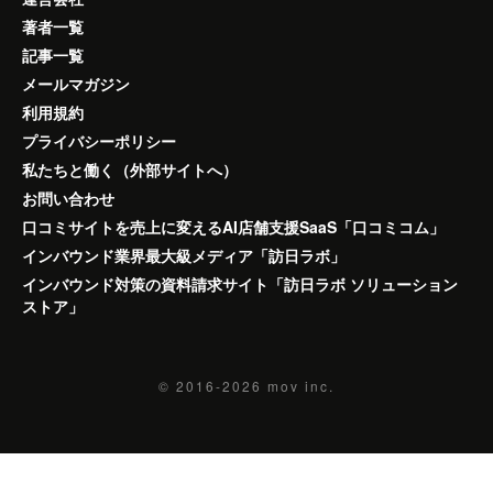
著者一覧
記事一覧
メールマガジン
利用規約
プライバシーポリシー
私たちと働く（外部サイトへ）
お問い合わせ
口コミサイトを売上に変えるAI店舗支援SaaS「口コミコム」
インバウンド業界最大級メディア「訪日ラボ」
インバウンド対策の資料請求サイト「訪日ラボ ソリューション
ストア」
© 2016-2026
mov inc.