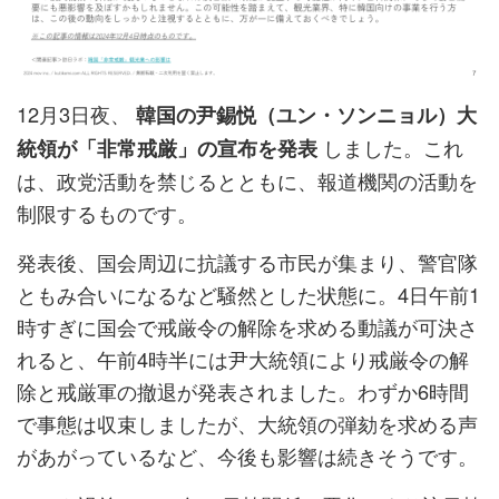
12月3日夜、
韓国の尹錫悦（ユン・ソンニョル）大
しました。これ
統領が「非常戒厳」の宣布を発表
は、政党活動を禁じるとともに、報道機関の活動を
制限するものです。
発表後、国会周辺に抗議する市民が集まり、警官隊
ともみ合いになるなど騒然とした状態に。4日午前1
時すぎに国会で戒厳令の解除を求める動議が可決さ
れると、午前4時半には尹大統領により戒厳令の解
除と戒厳軍の撤退が発表されました。わずか6時間
で事態は収束しましたが、大統領の弾劾を求める声
があがっているなど、今後も影響は続きそうです。