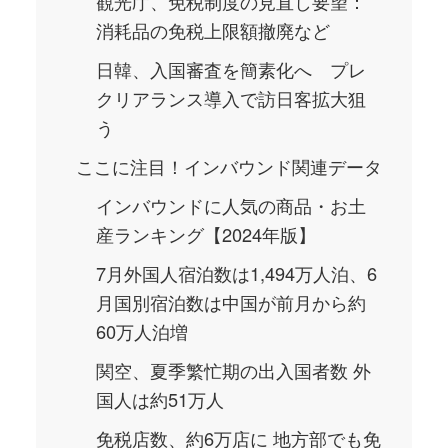
観光庁、免税制度の見直し要望：
消耗品の免税上限額撤廃など
日韓、入国審査を簡素化へ プレ
クリアランス導入で訪日客拡大狙
う
ここに注目！インバウンド関連データ
インバウンドに人気の商品・お土
産ランキング【2024年版】
7月外国人宿泊数は1,494万人泊、6
月国別宿泊数は中国が前月から約
60万人泊増
関空、夏季繁忙期の出入国者数 外
国人は約51万人
免税店数、約6万店に 地方部でも免