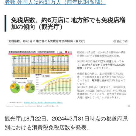
者数 外国人は約51万人（前年比34％増）
免税店数、約6万店に 地方部でも免税店増
加の傾向（観光庁）
観光庁は8月22日、2024年3月31日時点の都道府県
別における消費税免税店数を発表。