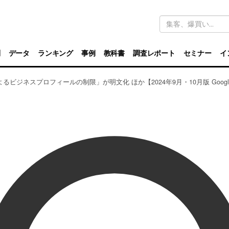
キ
ー
ワ
ー
ド
別
データ
ランキング
事例
教科書
調査レポート
セミナー
イ
検
索
るビジネスプロフィールの制限」が明文化 ほか【2024年9月・10月版 Goog