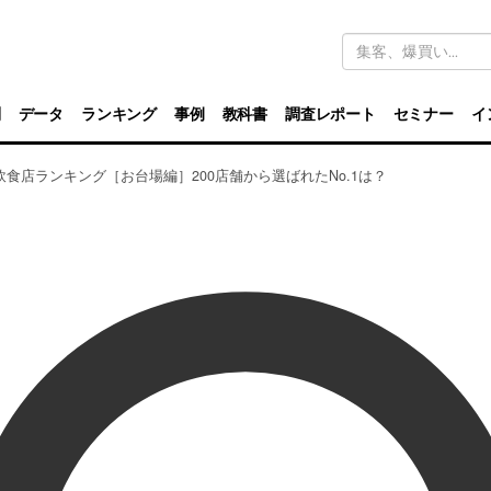
キ
ー
ワ
ー
ド
別
データ
ランキング
事例
教科書
調査レポート
セミナー
イ
検
索
食店ランキング［お台場編］200店舗から選ばれたNo.1は？