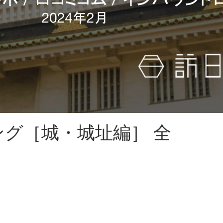
ング［城・城址編］ 全