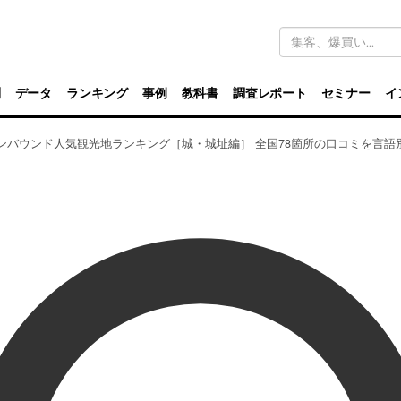
キ
ー
ワ
ー
ド
別
データ
ランキング
事例
教科書
調査レポート
セミナー
イ
検
索
インバウンド人気観光地ランキング［城・城址編］ 全国78箇所の口コミを言語