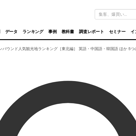
キ
ー
ワ
ー
ド
別
データ
ランキング
事例
教科書
調査レポート
セミナー
イ
検
索
インバウンド人気観光地ランキング［東北編］ 英語・中国語・韓国語 ほか 5