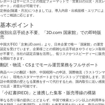
レポートはサービスごとの指定フォーマットで「営業日の日次・月次レ
ポート」の提出が可能です。
定例会(隔週・月次)につきましては、導入内容・出稿規模・エリアによ
ってご相談に応じます。
基本ポイント
個別出店手続き不要、「JD.com 国家館」での即時販
売
中国大手EC「京東(JD.com)」より、日本企業で唯一「国家館」の運営
認定を受けています。企業様ごとの煩雑な出店手続きやライセンス取得
が不要で、当社の認定店舗を活用し、低リスクかつスピーディーに販売
を開始できます。
翻訳・物流・CSまでモール運営業務をフルサポート
商品ページの翻訳・制作、中国税関への申請、国際物流（ラストワンマ
イル）、現地カスタマーサポートまでをワンストップで提供します。言
語や商習慣の壁となる業務をすべて代行するため、国内取引に近い感覚
で出店・運営が可能です。
「小紅書(RED)」と連携した集客・販売導線の構築
単なる売り場の提供にとどまらず、中国で検索エンジン以上の利用率を
誇るSNS「小紅書(RED)」を活用した集客支援を行います。商品の認知