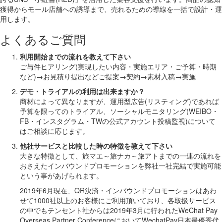
獲得からモール店舗への誘導まで、売れるための導線を一括で設計・運
用します。
よくあるご質問
利用開始までの流れを教えて下さい
ご与件ヒアリング(実現したい内容・実施エリア・ご予算・時期
など)→お見積り提出などご提案→契約→素材入稿→実施
デモ・トライアルの利用は出来ますか？
商材によって異なりますが、運用型広告(リスティング)であれば
予算を限ってのトライアル、ソーシャルモニタリング(WEIBO・
FB・インスタグラム・TWの公式アカウント投稿監視)について
はご相談に応じます。
他社サービスと比較した時の特徴を教えて下さい
大きな特徴として、旅マエ～旅ナカ～旅アトまでの一連の流れを
おさえたインバウンドプロモーションを弊社一社完結で実施可能
という事があげられます。
2019年6月現在、QR決済・インバウンドプロモーションはあわ
せて1000社以上のお客様にご利用頂いており、各取扱サービス
の中でもテンセント社からは2019年3月に行われたWeChat Pay
Overseas Partner ConferenceにおいてWechatPay日本最優秀代