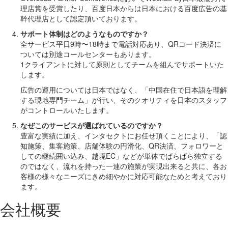
理店賞を受賞したり、百度日本からは日本における百度広告の基
幹代理店として認定頂いております。
サポート体制はどのようなものですか？
全サービス平日9時〜18時まで電話対応あり、QRコード決済に
ついては別途コールセンターもあります。
1クライアントに対して原則としてチームを組んでサポートいた
します。
広告の運用については日本ではなく、「中国在住で日本語を理解
する現地専門チーム」が行い、そのクオリティを日本のスタッフ
がコントロールいたします。
なぜこのサービスが選ばれているのですか？
豊富な実績に加え、インタセクトにお任せ頂くことにより、「認
知施策、集客施策、店舗体験の円滑化、QR決済、フォロワーと
しての継続囲い込み、越境EC」などが単体でばらばら独立する
のではなく、流れを持った一連の施策が実現出来ると共に、各お
客様の様々なニーズにきめ細やかに対応可能なためと考えており
ます。
会社概要