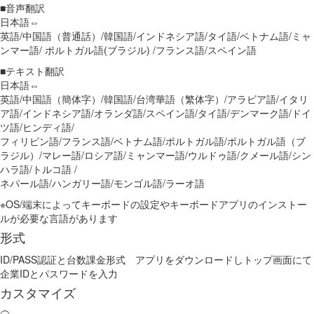
■音声翻訳
日本語⇔
英語/中国語（普通話）/韓国語/インドネシア語/タイ語/ベトナム語/ミャ
ンマー語/ ポルトガル語(ブラジル) /フランス語/スペイン語
■テキスト翻訳
日本語⇔
英語/中国語（簡体字）/韓国語/台湾華語（繁体字）/アラビア語/イタリ
ア語/インドネシア語/オランダ語/スペイン語/タイ語/デンマーク語/ドイ
ツ語/ヒンディ語/
フィリピン語/フランス語/ベトナム語/ポルトガル語/ポルトガル語（ブ
ラジル）/マレー語/ロシア語/ミャンマー語/ウルドゥ語/クメール語/シン
ハラ語/トルコ語 /
ネパール語/ハンガリー語/モンゴル語/ラーオ語
※OS/端末によってキーボードの設定やキーボードアプリのインストー
ルが必要な言語があります
形式
ID/PASS認証と台数課金形式 アプリをダウンロードしトップ画面にて
企業IDとパスワードを入力
カスタマイズ