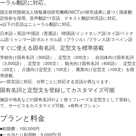
ーラル翻訳に対応。
国立研究開発法人情報通信研究機構(NICT)の研究成果に基づく国産翻
訳技術を採用。音声翻訳11言語、テキスト翻訳30言語に対応。
※以下の言語はニューラル翻訳に対応。
日本語⇔英語/中国語（普通話）/韓国語/インドネシア語/タイ語/ベトナ
ム語/ミャンマー語/ポルトガル語（ブラジル）/フランス語/スペイン語
すぐに使える固有名詞、定型文を標準搭載
学校向け固有名詞（300語）、定型文（200文）、自治体向け固有名詞
（3,000語）、定型文（200文）、観光向け固有名詞（400語）、定型文
（20文）、介護向け定型文（100文）、農業向け定型文（100文）を標
準搭載。
※一部言語に対応。分野ごとに対応する言語が異なります。
固有名詞と定型文を登録してカスタマイズ可能
施設や地名などの固有名詞やよく使うフレーズを定型文として登録し
て、サービスをカスタマイズ可能。※有料オプション
プランと料金
■初期費：100,000円
■一台当たり利用料：5,000円/月